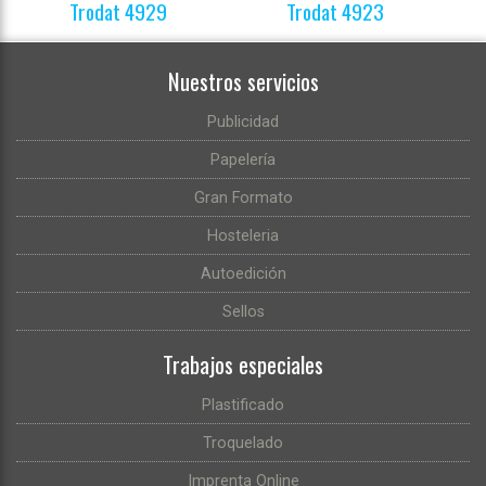
Trodat 4929
Trodat 4923
Nuestros servicios
Publicidad
Papelería
Gran Formato
Hosteleria
Autoedición
Sellos
Trabajos especiales
Plastificado
Troquelado
Imprenta Online