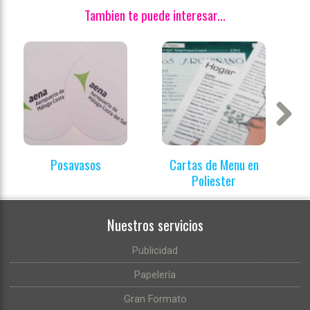
Tambien te puede interesar...
Next
Posavasos
Cartas de Menu en
Poliester
Nuestros servicios
Publicidad
Papelería
Gran Formato