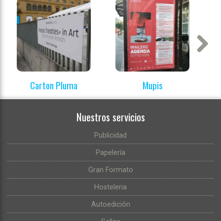
Next
Carton Pluma
Mupis
Nuestros servicios
Publicidad
Papelería
Gran Formato
Hosteleria
Autoedición