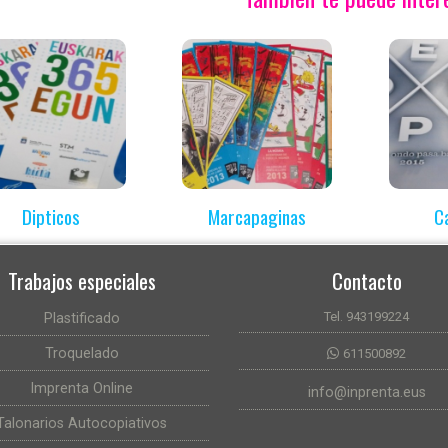
Dipticos
Marcapaginas
C
Trabajos especiales
Contacto
Tel. 943199224
Plastificado
Troquelado
611500892
Imprenta Online
info@inprenta.eus
Talonarios Autocopiativos