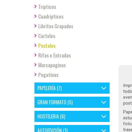
Tripticos
Cuadripticos
Libritos Grapados
Carteles
Postales
Rifas o Entradas
Marcapaginas
Pegatinas
Impr
PAPELERÍA (7)
todo
even
GRAN FORMATO (5)
posta
Pape
HOSTELERIA (6)
estu
foto
AUTOEDICIÓN (1)
tras