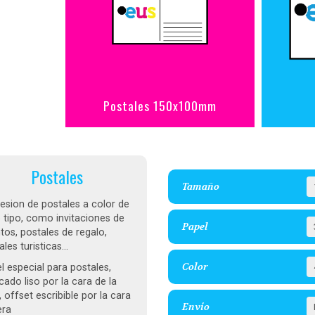
Postales 150x100mm
Postales
Tamaño
esion de postales a color de
 tipo, como invitaciones de
Papel
tos, postales de regalo,
les turisticas...
Color
l especial para postales,
cado liso por la cara de la
, offset escribible por la cara
Envío
era