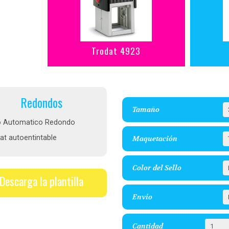
Trodat 4923
Redondos
Tamaño
o Automatico Redondo
at autoentintable
Maquetación
Color del Sello
Descarga la plantilla
Envío
Cantidad