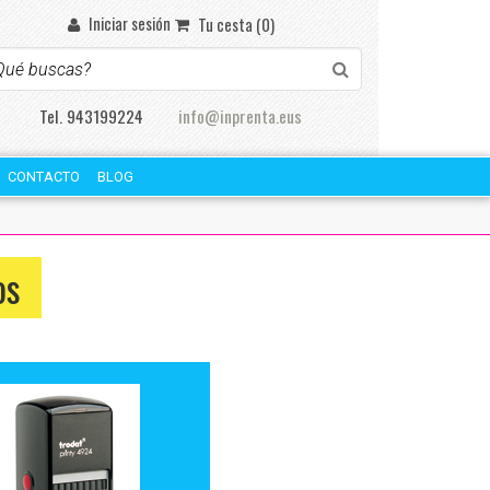
Iniciar sesión
Tu cesta (0)
Tel. 943199224
info@inprenta.eus
CONTACTO
BLOG
os