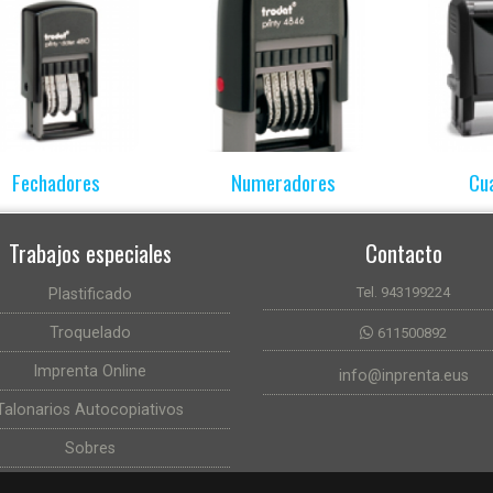
Fechadores
Numeradores
Cu
Trabajos especiales
Contacto
Tel. 943199224
Plastificado
Troquelado
611500892
Imprenta Online
info@inprenta.eus
Talonarios Autocopiativos
Sobres