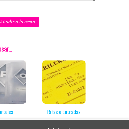
Añadir a la cesta
ar...
arteles
Rifas o Entradas
Diptic