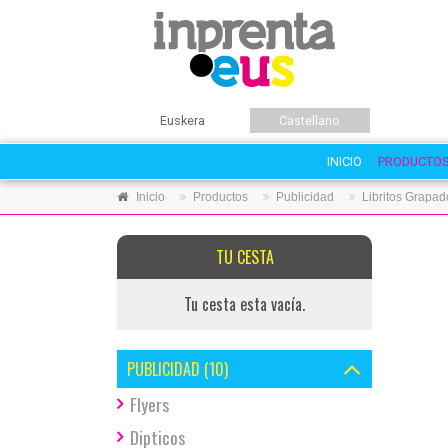
Euskera
Castellano
INICIO
PRODUCTO
Inicio
Productos
Publicidad
Libritos Grapad
TU CESTA
Tu cesta esta vacía.
PUBLICIDAD (10)
Flyers
Dipticos