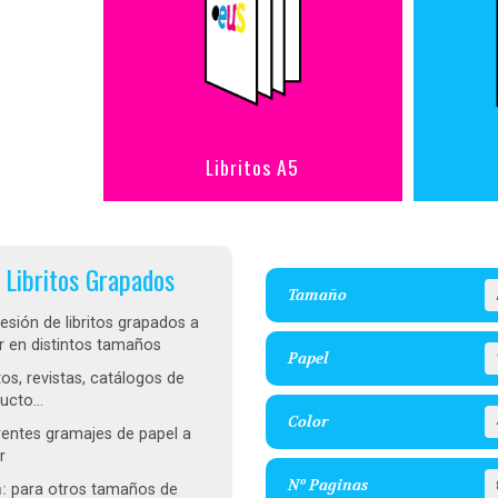
Libritos A5
Libritos Grapados
Tamaño
esión de libritos grapados a
r en distintos tamaños
Papel
itos, revistas, catálogos de
ucto...
Color
rentes gramajes de papel a
r
Nº Paginas
:
para otros tamaños de