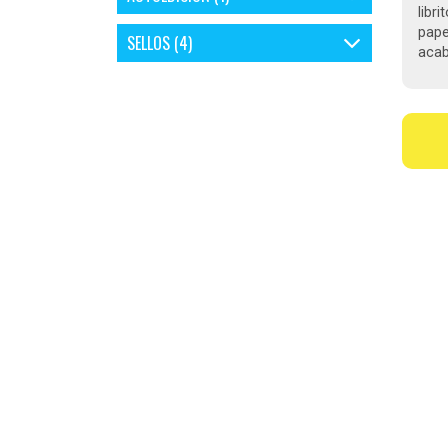
libr
pape
SELLOS (4)
acab