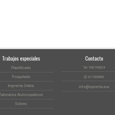
Trabajos especiales
Contacto
Tel. 943199224
Plastificado
Troquelado
611500892
Imprenta Online
info@inprenta.eus
Talonarios Autocopiativos
Sobres