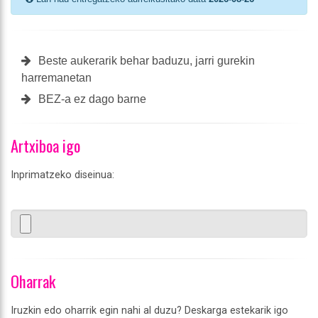
Beste aukerarik behar baduzu, jarri gurekin
harremanetan
BEZ-a ez dago barne
Artxiboa igo
Inprimatzeko diseinua:
Oharrak
Iruzkin edo oharrik egin nahi al duzu? Deskarga estekarik igo