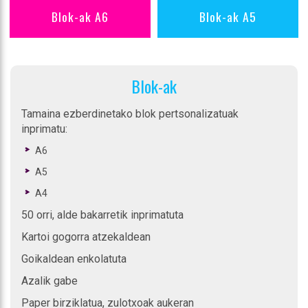
Blok-ak A6
Blok-ak A5
Blok-ak
Tamaina ezberdinetako blok pertsonalizatuak
inprimatu:
A6
A5
A4
50 orri, alde bakarretik inprimatuta
Kartoi gogorra atzekaldean
Goikaldean enkolatuta
Azalik gabe
Paper birziklatua, zulotxoak aukeran