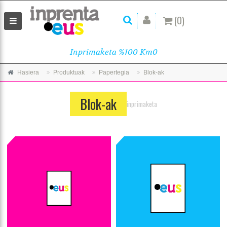
(0)
Inprimaketa %100 Km0
Hasiera
Produktuak
Papertegia
Blok-ak
Blok-ak
inprimaketa