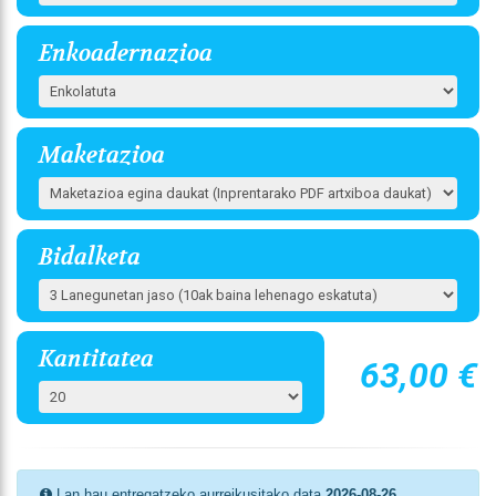
Enkoadernazioa
Maketazioa
Bidalketa
Kantitatea
63,00 €
Lan hau entregatzeko aurreikusitako data
2026-08-26