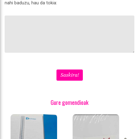
nahi baduzu, hau da tokia:
Saskira!
Gure gomendioak