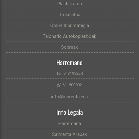
Plastifikatua
Trokelatua
Online Inprimategia
Talonario Autokopiatiboak
Sobreak
Harremana
Tel. 943199224
611500892
info@inprenta.eus
Info Legala
Harremana
Salmenta Arauak