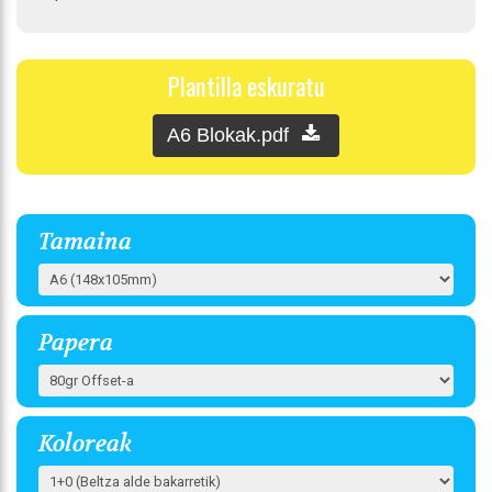
Plantilla eskuratu
A6 Blokak.pdf
Tamaina
Papera
Koloreak