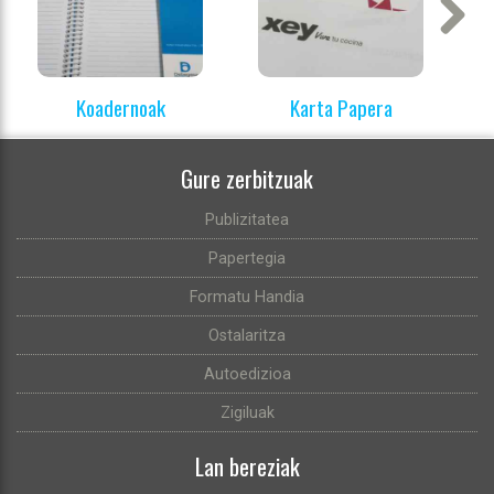
Next
Koadernoak
Karta Papera
Gure zerbitzuak
Publizitatea
Papertegia
Formatu Handia
Ostalaritza
Autoedizioa
Zigiluak
Lan bereziak